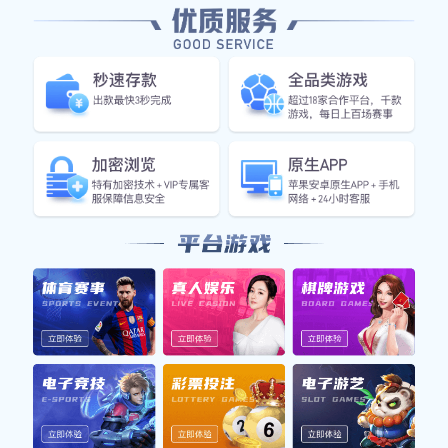
西安篮球队在篮球意识排行榜中荣登第十名展现出强劲实
力与潜力
南京篮球队的蜕变之旅总决赛特别报道揭示背后的奋斗与
荣耀
14号球衣的传奇足球明星们盘点与他们的辉煌成就
脚下技术细腻的足球明星们如何在绿茵场上展现无与伦比
的才华与魅力
广州排球队灵活性分析与战术适应性研究探讨
足球明星纷纷离开五大联赛转战新天地引发球迷热议与关
注
足球明星高清摆台图片展示引领潮流的足球文化与时尚风
尚