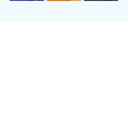
足球巨星感人告别视频回顾辉煌岁月与俱乐部的不解之缘
导航
认识必一运动
体育热点
体育明星
企业服务
沟通bsports必一登录入口