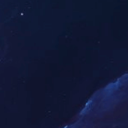
的机会。在如此重要的一战中，任何小失
全力以赴争取胜利。
最近的几轮比赛中表现出色，攻防两端均