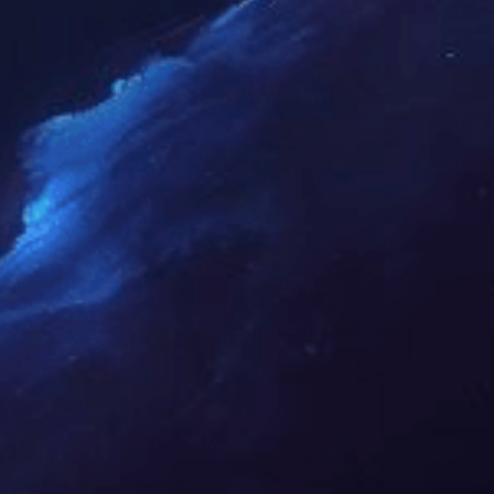
持竞争力，同时也增强了球员之间的默契
一定实力，但面对强敌时常出现瓶颈，需
，他们需要调整心态，加强训练，以便在
心理状态，通过合理调配战术来应对不同
更加期待这场精彩纷呈的较量。
火花四溅的对抗。从过去的数据来看，两
锋更让本场比赛充满看点。
弱优势击败了山形山神。这无疑给此次对
望看到双方再次奉献精彩瞬间。
遇都成为了球迷们热议的话题，不同阵营