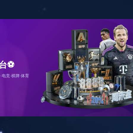
认识必一运动
体育热点
体育明星
企业服务
沟通BSPORTS
体育明星
首页
体育明星