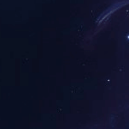
足球巨星感人告别视频回顾辉煌岁月与俱乐部
不解之缘
导航
认识必一运动
体育热点
体育明星
企业服务
沟通bsports必一登录入口