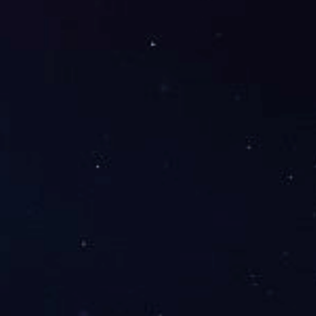
激情与欢乐，以及它对于追求梦想和荣誉
之间情感的重要纽带，我们期待着这一切