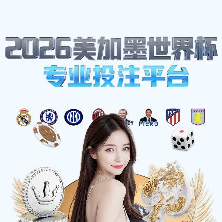
体育热点
首页
体育热点