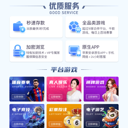
西安篮球队在篮球意识排行榜中荣登第十名展现出强劲实
力与潜力
南京篮球队的蜕变之旅总决赛特别报道揭示背后的奋斗与
荣耀
14号球衣的传奇足球明星们盘点与他们的辉煌成就
脚下技术细腻的足球明星们如何在绿茵场上展现无与伦比
的才华与魅力
广州排球队灵活性分析与战术适应性研究探讨
足球明星纷纷离开五大联赛转战新天地引发球迷热议与关
注
足球明星高清摆台图片展示引领潮流的足球文化与时尚风
尚