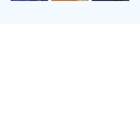
足球巨星感人告别视频回顾辉煌岁月与俱乐部的不解之缘
导航
认识必一运动
体育热点
体育明星
企业服务
沟通bsports必一登录入口