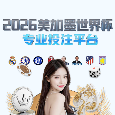
体育热点
首页
体育热点