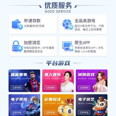
西安篮球队在篮球意识排行榜中荣登第十名展现出强劲实
力与潜力
南京篮球队的蜕变之旅总决赛特别报道揭示背后的奋斗与
荣耀
14号球衣的传奇足球明星们盘点与他们的辉煌成就
脚下技术细腻的足球明星们如何在绿茵场上展现无与伦比
的才华与魅力
广州排球队灵活性分析与战术适应性研究探讨
足球明星纷纷离开五大联赛转战新天地引发球迷热议与关
注
足球明星高清摆台图片展示引领潮流的足球文化与时尚风
尚