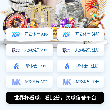
最新新闻
全球十位最帅足球明星盘点他们的魅力与风采让人心动不
已
深圳足球队崛起之路：从默默无闻到总决赛的辉煌历程
90年代匈牙利足球明星回顾与成就分析带你重温辉煌岁月
全球知名足球明星守门员手办推荐及其背后的故事解析