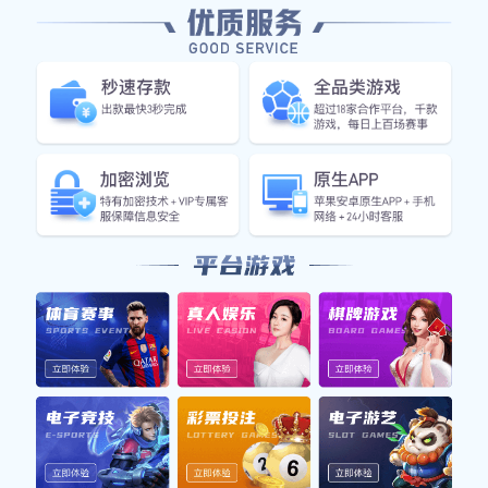
西安篮球队在篮球意识排行榜中荣登第十名展现出强劲实
力与潜力
南京篮球队的蜕变之旅总决赛特别报道揭示背后的奋斗与
荣耀
14号球衣的传奇足球明星们盘点与他们的辉煌成就
脚下技术细腻的足球明星们如何在绿茵场上展现无与伦比
的才华与魅力
广州排球队灵活性分析与战术适应性研究探讨
足球明星纷纷离开五大联赛转战新天地引发球迷热议与关
注
足球明星高清摆台图片展示引领潮流的足球文化与时尚风
尚