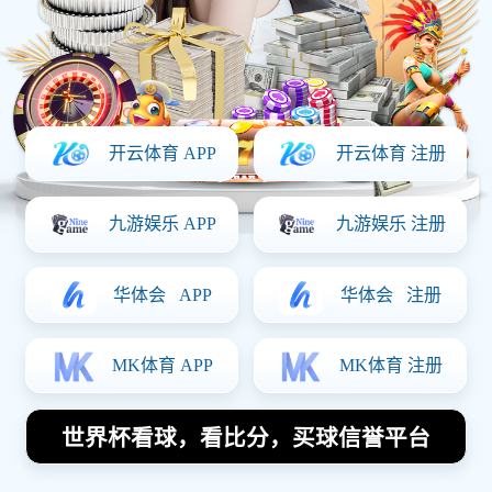
最新新闻
全球十位最帅足球明星盘点他们的魅力与风采让人心动不
已
深圳足球队崛起之路：从默默无闻到总决赛的辉煌历程
90年代匈牙利足球明星回顾与成就分析带你重温辉煌岁月
全球知名足球明星守门员手办推荐及其背后的故事解析