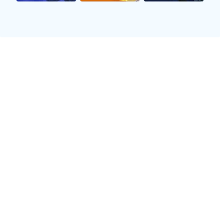
足球巨星感人告别视频回顾辉煌岁月与俱乐部的不解之缘
导航
认识必一运动
体育热点
体育明星
企业服务
沟通bsports必一登录入口