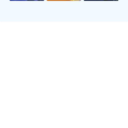
足球巨星感人告别视频回顾辉煌岁月与俱乐部的不解之缘
导航
认识必一运动
体育热点
体育明星
企业服务
沟通bsports必一登录入口