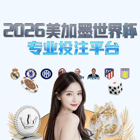
体育明星
首页
体育明星