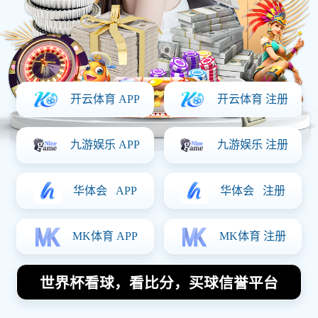
最新新闻
全球十位最帅足球明星盘点他们的魅力与风采让人心动不
已
深圳足球队崛起之路：从默默无闻到总决赛的辉煌历程
90年代匈牙利足球明星回顾与成就分析带你重温辉煌岁月
全球知名足球明星守门员手办推荐及其背后的故事解析