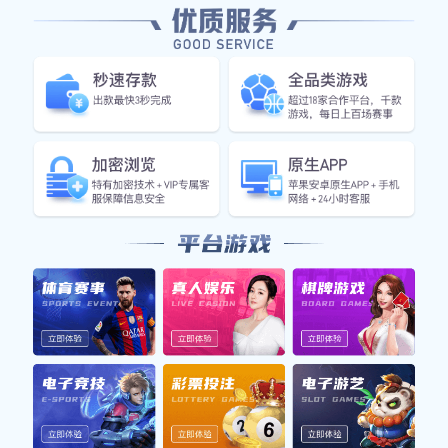
西安篮球队在篮球意识排行榜中荣登第十名展现出强劲实
力与潜力
南京篮球队的蜕变之旅总决赛特别报道揭示背后的奋斗与
荣耀
14号球衣的传奇足球明星们盘点与他们的辉煌成就
脚下技术细腻的足球明星们如何在绿茵场上展现无与伦比
的才华与魅力
广州排球队灵活性分析与战术适应性研究探讨
足球明星纷纷离开五大联赛转战新天地引发球迷热议与关
注
足球明星高清摆台图片展示引领潮流的足球文化与时尚风
尚