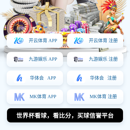
最新新闻
全球十位最帅足球明星盘点他们的魅力与风采让人心动不
已
深圳足球队崛起之路：从默默无闻到总决赛的辉煌历程
90年代匈牙利足球明星回顾与成就分析带你重温辉煌岁月
全球知名足球明星守门员手办推荐及其背后的故事解析