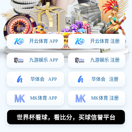
最新新闻
全球十位最帅足球明星盘点他们的魅力与风采让人心动不
已
深圳足球队崛起之路：从默默无闻到总决赛的辉煌历程
90年代匈牙利足球明星回顾与成就分析带你重温辉煌岁月
全球知名足球明星守门员手办推荐及其背后的故事解析